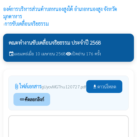
องค์การบริหารส่วนตำบลหนองสูงใต้
อำเภอหนองสูง จังหวัด
มุกดาหาร
›
การขับเคลื่อนจริยธรรม
คณะทำงานขับเคลื่อนจริยธรรม ประจำปี 2568
เผยแพร่เมื่อ 10 เมษายน 2568
เปิดอ่าน 176 ครั้ง
event
visibility
ไฟล์เอกสาร
attach_file
ดาวน์โหลด
gUyovMGThu120727.pdf
file_download
คัดลอกลิงก์
link