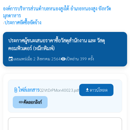
องค์การบริหารส่วนตำบลหนองสูงใต้
อำเภอหนองสูง จังหวัด
มุกดาหาร
›
ประกาศจัดซื้อจัดจ้าง
ประกาศผู้ชนะเสนอราคาซื้อวัสดุสำนักงาน และ วัสดุ
คอมพิวเตอร์ (หมึกพิมพ์)
เผยแพร่เมื่อ 2 สิงหาคม 2564
เปิดอ่าน 399 ครั้ง
event
visibility
ไฟล์เอกสาร
attach_file
ดาวน์โหลด
Q2VtDrPMon40023.pdf
file_download
คัดลอกลิงก์
link