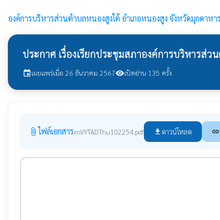
องค์การบริหารส่วนตำบลหนองสูงใต้
อำเภอหนองสูง จังหวัดมุกดาหา
ประกาศ เรื่องเรียกประชุมสภาองค์การบริหารส่วน
เผยแพร่เมื่อ 26 ธันวาคม 2567
เปิดอ่าน 135 ครั้ง
event
visibility
ไฟล์เอกสาร
attach_file
ดาวน์โหลด
xnVYTADThu102254.pdf
file_download
link